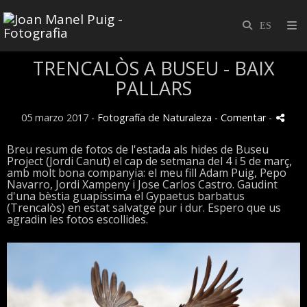
TRENCALÒS A BUSEU - BAIX
PALLARS
05 marzo 2017 -
Fotografía de Naturaleza
- Comentar
-
Breu resum de fotos de l'estada als hides de Buseu
Project (Jordi Canut) el cap de setmana del 4 i 5 de març,
amb molt bona companyia: el meu fill Adam Puig, Pepo
Navarro, Jordi Xampeny i Jose Carlos Castro. Gaudint
d'una bèstia guapíssima el Gypaetus barbatus
(Trencalòs) en estat salvatge pur i dur. Espero que us
agradin les fotos escollides.