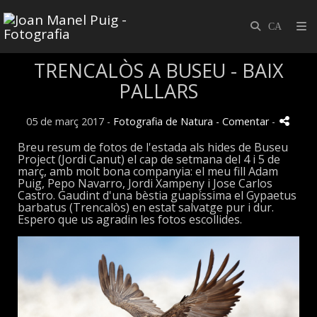
TRENCALÒS A BUSEU - BAIX
PALLARS
05 de març 2017 -
Fotografia de Natura
- Comentar
-
Breu resum de fotos de l'estada als hides de Buseu
Project (Jordi Canut) el cap de setmana del 4 i 5 de
març, amb molt bona companyia: el meu fill Adam
Puig, Pepo Navarro, Jordi Xampeny i Jose Carlos
Castro. Gaudint d'una bèstia guapíssima el Gypaetus
barbatus (Trencalòs) en estat salvatge pur i dur.
Espero que us agradin les fotos escollides.