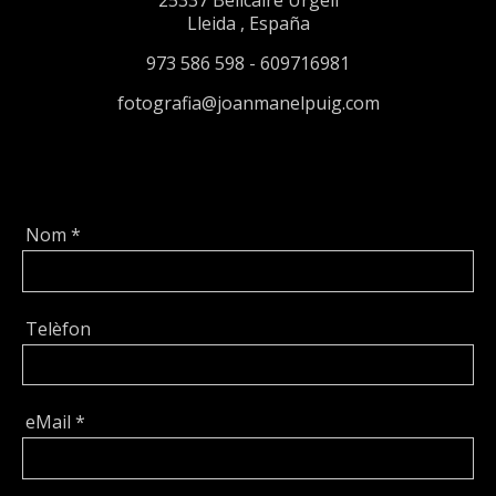
25337
Bellcaire Urgell
Lleida
,
España
973 586 598 - 609716981
fotografia@joanmanelpuig.com
Nom
*
Telèfon
eMail
*