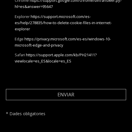
Chrome
https://support.google.com/chrome/bin/answer.py?
hl=es&answer=95647
Explorer
https://support.microsoft.com/es-
es/help/278835/how-to-delete-cookie-files-in-internet-
explorer
Edge
https://privacy.microsoft.com/es-es/windows-10-
microsoft-edge-and-privacy
Safari
https://support.apple.com/kb/PH21411?
viewlocale=es_ES&locale=es_ES
ENVIAR
* Dades obligatories