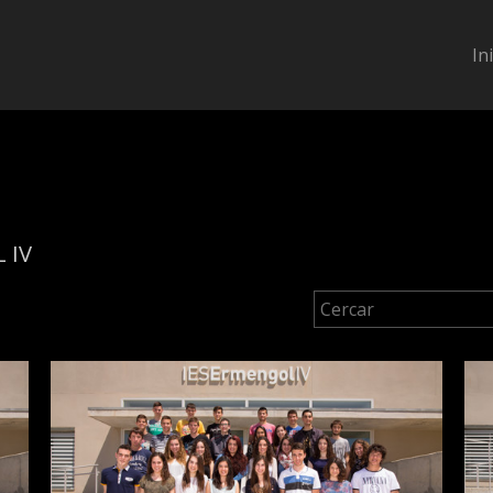
In
 IV